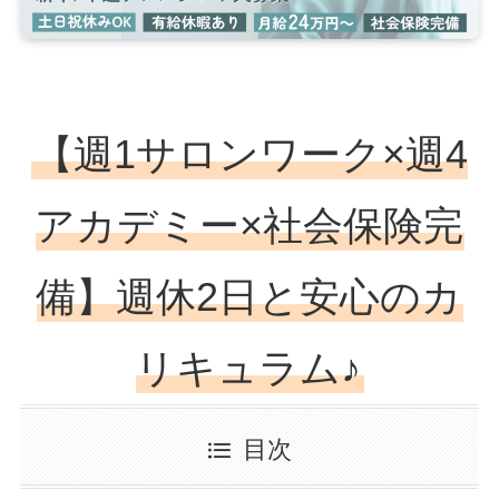
【週1サロンワーク×週4
アカデミー×社会保険完
備】週休2日と安心のカ
リキュラム♪
目次