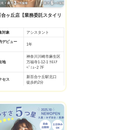
 新百合ヶ丘店【業務委託スタイリ
集対象
アシスタント
デビュー
1年
神奈川川崎市麻生区
在地
万福寺1-12-1 ｸﾛｽｱ
ﾍﾞﾆｭｰ2 7F
新百合ケ丘駅北口
クセス
徒歩約2分
9:00～19:00／全日
務時間
10:00〜19:00／アカ
デミー
間休日
99日
月給 24万円
【正社員アシスタン