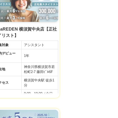
ト】
◆基本給20万＋選べ
る手当て4万 (スタ
イリスト準備手当
与
て・住宅手当・奨学
金手当)＋交通費＋
s GaREDEN 横須賀中央店【正社
社会保険完備
イリスト】
※新卒・中途ともに
同じ給与スタートで
集対象
アシスタント
す♪
デビュー
▼社会保険完備
1年
▼有給休暇
▼土日祝日休み
神奈川県横須賀市若
在地
▼資格手当
松町2-7 藤田ﾋﾞﾙ6F
▼店販手当
横須賀中央駅 徒歩1
▼役職手当
クセス
分
利厚生
▼技術手当
▼歩合給あり
9:00～19:00／全日
▼交通費支給
務時間
10:00〜19:00／アカ
▼週休2日制
デミー
▼社員雇用あり
▼FC・独立支援制
間休日
99日
度