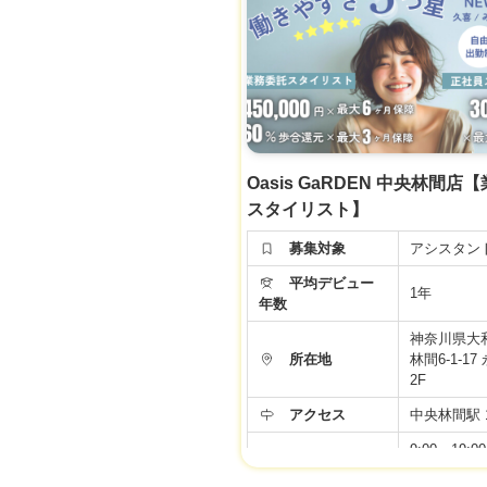
月給 24万円
労働条件などの内容が最新ではない場合があ
【正社員ア
面接時、事業者様に改めてご確認くださ
ト】
◆基本給20
る手当て4万
イリスト準
給与
て・住宅手
金手当)＋
社会保険完
Oasis GaRDEN 中央林間店
※新卒・中
スタイリスト】
同じ給与ス
す♪
募集対象
アシスタン
▼社会保険
平均デビュー
▼有給休暇
1年
年数
▼土日祝日
▼資格手当
神奈川県大
▼店販手当
所在地
林間6-1-17
▼役職手当
2F
福利厚生
▼技術手当
アクセス
中央林間駅 
▼歩合給あ
▼交通費支
9:00～19:
▼週休2日
勤務時間
10:00〜19
▼社員雇用