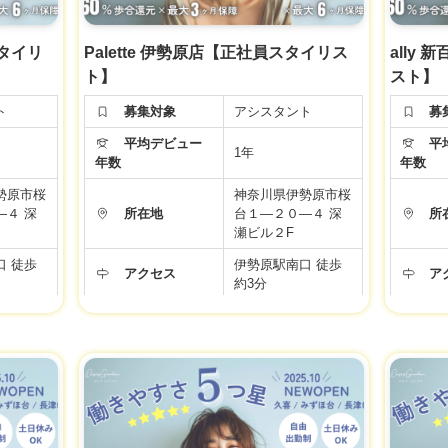
スタイリ
Palette 伊勢原店【正社員スタイリス
ally
ト】
スト】
ト
募集対象
アシスタント
募
平均デビュー
平均
1年
年数
年数
勢原市桜
神奈川県伊勢原市桜
―４ 深
所在地
台１―２０―４ 深
所
瀬ビル２F
口 徒歩
伊勢原駅南口 徒歩
アクセス
ア
約3分
00／全日
9:00～19:00／全日
:00／アカ
勤務時間
10:00〜19:00／アカ
勤
デミー
年間休日
99日
年
月給 24万円
シスタン
【正社員アシスタン