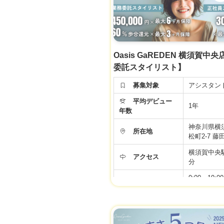
ト】
◆基本給20
る手当て4万
イリスト準
給与
て・住宅手
金手当)＋
Oasis GaREDEN 横須賀中
社会保険完
委託スタイリスト】
※新卒・中
同じ給与ス
募集対象
アシスタン
す♪
平均デビュー
▼社会保険
1年
年数
▼有給休暇
▼土日祝日
神奈川県横
所在地
▼資格手当
松町2-7 藤田
▼店販手当
横須賀中央駅
▼役職手当
アクセス
分
福利厚生
▼技術手当
▼歩合給あ
9:00～19:
▼交通費支
勤務時間
10:00〜19
▼週休2日
デミー
▼社員雇用
▼FC・独
年間休日
99日
度