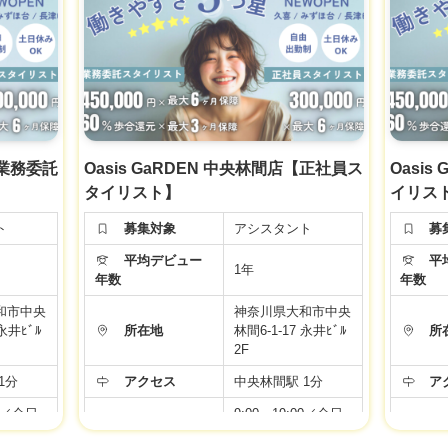
ります。
労働条件などの内容が最新ではない場合があります。
労働条
シスタン
月給 24万円
い。
面接時、事業者様に改めてご確認ください。
面
【正社員アシスタン
万＋選べ
ト】
 (スタ
◆基本給20万＋選べ
備手当
る手当て4万 (スタ
給
当・奨学
イリスト準備手当
給与
交通費＋
て・住宅手当・奨学
備
金手当)＋交通費＋
【業務委託
Oasis GaRDEN 中央林間店【正社員ス
Oasi
途ともに
社会保険完備
タイリスト】
イリス
タートで
※新卒・中途ともに
同じ給与スタートで
ト
募集対象
アシスタント
募
す♪
完備
平均デビュー
平均
▼社会保険完備
1年
年数
年数
休み
▼有給休暇
▼土日祝日休み
和市中央
神奈川県大和市中央
▼資格手当
 永井ﾋﾞﾙ
所在地
林間6-1-17 永井ﾋﾞﾙ
所
▼店販手当
2F
▼役職手当
福
1分
アクセス
中央林間駅 1分
ア
り
福利厚生
▼技術手当
給
▼歩合給あり
00／全日
9:00～19:00／全日
制
▼交通費支給
:00／アカ
勤務時間
10:00〜19:00／アカ
勤
あり
▼週休2日制