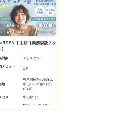
月給 24万円
件などの内容が最新ではない場合があります。
【正社員アシスタン
接時、事業者様に改めてご確認ください。
ト】
◆基本給20万＋選べ
る手当て4万 (スタ
イリスト準備手当
与
て・住宅手当・奨学
金手当)＋交通費＋
社会保険完備
s GaRDEN 中山店【業務委託スタ
※新卒・中途ともに
ト】
同じ給与スタートで
す♪
集対象
アシスタント
▼社会保険完備
デビュー
▼有給休暇
1年
▼土日祝日休み
▼資格手当
神奈川県横浜市緑区
▼店販手当
在地
中山1-22-2 第3下渕
▼役職手当
ﾋﾞﾙ4F
利厚生
▼技術手当
クセス
中山駅1分
▼歩合給あり
▼交通費支給
9:00～19:00／全日
▼週休2日制
務時間
10:00〜19:00／アカ
▼社員雇用あり