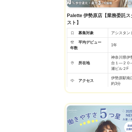
Palette 伊勢原店【業務委託
スト】
募集対象
アシスタン
平均デビュー
1年
年数
神奈川県伊
所在地
台１―２０
瀬ビル２F
伊勢原駅南
アクセス
約3分
9:00～19:
勤務時間
10:00〜19
デミー
年間休日
99日
月給 24万円
【正社員ア