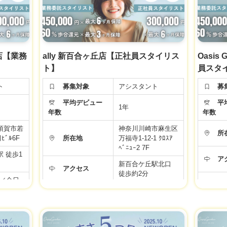
ト】
万＋選べ
◆基本給20万＋選べ
 (スタ
る手当て4万 (スタ
備手当
イリスト準備手当
給与
給
当・奨学
て・住宅手当・奨学
交通費＋
金手当)＋交通費＋
央店【業務
ally 新百合ヶ丘店【正社員スタイリス
Oasi
備
社会保険完備
ト】
員スタ
途ともに
※新卒・中途ともに
タートで
同じ給与スタートで
ト
募集対象
アシスタント
募
す♪
平均デビュー
平均
完備
▼社会保険完備
1年
年数
年数
▼有給休暇
休み
▼土日祝日休み
須賀市若
神奈川川崎市麻生区
所
▼資格手当
ﾋﾞﾙ6F
所在地
万福寺1-12-1 ｸﾛｽｱ
▼店販手当
ﾍﾞﾆｭｰ2 7F
 徒歩1
▼役職手当
ア
新百合ケ丘駅北口
福利厚生
▼技術手当
福
アクセス
徒歩約2分
り
▼歩合給あり
00／全日
給
▼交通費支給
:00／アカ
9:00～19:00／全日
勤
制
▼週休2日制
勤務時間
10:00〜19:00／アカ
あり
▼社員雇用あり
デミー
立支援制
▼FC・独立支援制
年
度
年間休日
99日