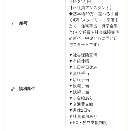
月給 24万円
【正社員アシスタント】
◆基本給20万＋選べる手当
て4万 (スタイリスト準備手
給与
当て・住宅手当・奨学金手
当)＋交通費＋社会保険完備
※新卒・中途ともに同じ給
与スタートです♪
▼社会保険完備
▼有給休暇
▼土日祝日休み
▼資格手当
▼店販手当
▼役職手当
福利厚生
▼技術手当
▼歩合給あり
▼交通費支給
▼週休2日制
▼社員雇用あり
▼FC・独立支援制度