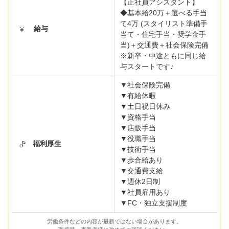
【正社員アシスタント】
◆基本給20万＋選べる手当
て4万 (スタイリスト準備手
給与
当て・住宅手当・奨学金手
当)＋交通費＋社会保険完備
※新卒・中途ともに同じ給
与スタートです♪
▼社会保険完備
▼有給休暇
▼土日祝日休み
▼資格手当
▼店販手当
▼役職手当
福利厚生
▼技術手当
▼歩合給あり
▼交通費支給
▼週休2日制
▼社員雇用あり
▼FC・独立支援制度
労働条件などの内容が最新ではない場合があります。