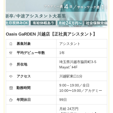
Oasis GaRDEN 川越店【正社員アシスタント】
募集対象
アシスタント
平均デビュー年数
1年
埼玉県川越市脇田町3-5
所在地
Mayaﾋﾞﾙ4F
アクセス
川越駅東口1分
9:00～19:00／全日
勤務時間
10:00〜19:00／アカデミー
年間休日
99日
月給 24万円