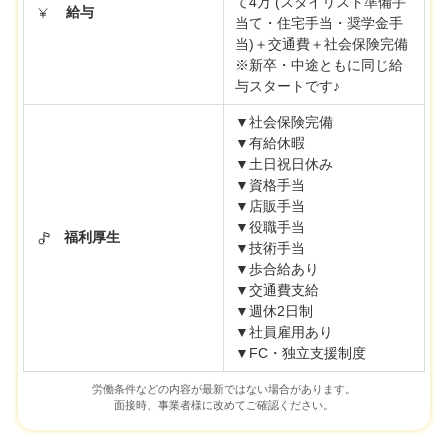
て4万 (スタイリスト準備手
給与
当て・住宅手当・奨学金手
当)＋交通費＋社会保険完備
※新卒・中途ともに同じ給
与スタートです♪
▼社会保険完備
▼有給休暇
▼土日祝日休み
▼資格手当
▼店販手当
▼役職手当
福利厚生
▼技術手当
▼歩合給あり
▼交通費支給
▼週休2日制
▼社員雇用あり
▼FC・独立支援制度
労働条件などの内容が最新ではない場合があります。
面接時、事業者様に改めてご確認ください。