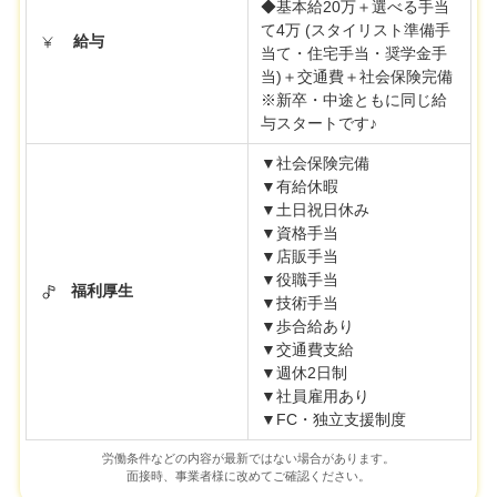
◆基本給20万＋選べる手当
て4万 (スタイリスト準備手
給与
当て・住宅手当・奨学金手
当)＋交通費＋社会保険完備
※新卒・中途ともに同じ給
与スタートです♪
▼社会保険完備
▼有給休暇
▼土日祝日休み
▼資格手当
▼店販手当
▼役職手当
福利厚生
▼技術手当
▼歩合給あり
▼交通費支給
▼週休2日制
▼社員雇用あり
▼FC・独立支援制度
労働条件などの内容が最新ではない場合があります。
面接時、事業者様に改めてご確認ください。