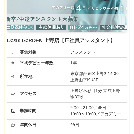
Oasis GaRDEN 上野店【正社員アシスタント】
募集対象
アシスタント
平均デビュー年数
1年
東京都台東区上野2-14-30
所在地
上野山下ﾋﾞﾙ3F
上野駅不忍口1分 京成上野
アクセス
駅30秒
9:00～21:00／全日
勤務時間
10:00〜19:00／アカデミー
年間休日
99日