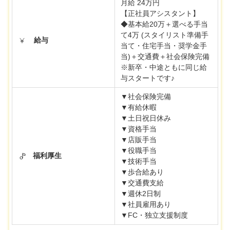
月給 24万円
【正社員アシスタント】
◆基本給20万＋選べる手当
て4万 (スタイリスト準備手
給与
当て・住宅手当・奨学金手
当)＋交通費＋社会保険完備
※新卒・中途ともに同じ給
与スタートです♪
▼社会保険完備
▼有給休暇
▼土日祝日休み
▼資格手当
▼店販手当
▼役職手当
福利厚生
▼技術手当
▼歩合給あり
▼交通費支給
▼週休2日制
▼社員雇用あり
▼FC・独立支援制度