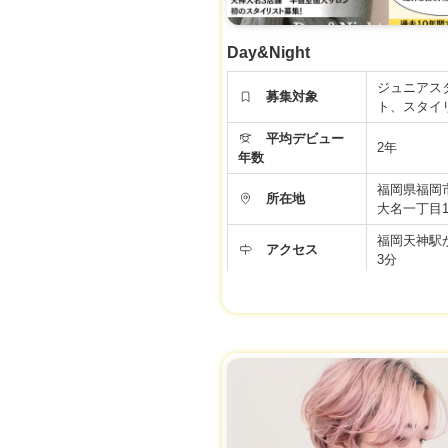
Day&Night
ジュニアス
募集対象
ト、スタイ
平均デビュー
2年
年数
福岡県福岡
所在地
大名一丁目15-
福岡天神駅
アクセス
3分
勤務時間
9時〜21時
年間休日
101日
25万円（指
給与
還元）（店販
福利厚生
社会保険完
労働条件などの内容が最新ではない場合があ