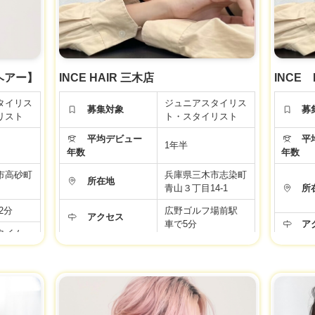
い。
面接時、事業者様に改めてご確認ください。
福
労働条
面
スヘアー】
INCE HAIR 三木店
INCE
タイリス
ジュニアスタイリス
募集対象
募
リスト
ト・スタイリスト
平均デビュー
平均
1年半
年数
年数
市高砂町
兵庫県三木市志染町
所在地
青山３丁目14-1
所
2分
広野ゴルフ場前駅
アクセス
車で5分
ア
タイム
働時間
フレックスタイム
勤務時間
勤
制 標準労働時間
年間休日
105日
年
30万円 +
22.3万円～30万円 +
給与
給