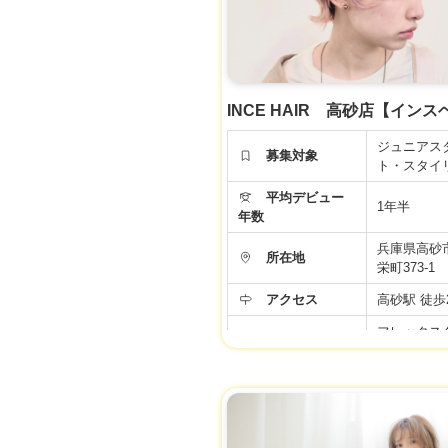
面接時、事業者様に改めてご確認くださ
INCE HAIR 高砂店【イン
ジュニアス
募集対象
ト・スタイ
平均デビュー
1年半
年数
兵庫県高砂
所在地
栄町373-1
アクセス
高砂駅 徒歩
フレックス
勤務時間
制 標準労
年間休日
105日
22.3万円～
給与
歩合