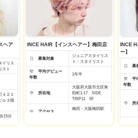
歩合
備(健康
年金、雇
社会保険完備(健康
災保険)
福利厚生
保険、厚生年金、雇
福
用保険、労災保険)
ります。
い。
労働条件などの内容が最新ではない場合があります。
労働条
面接時、事業者様に改めてご確認ください。
面
ンスヘア
INCE HAIR【インスヘアー】梅田店
INCE
ー】
ジュニアスタイリス
募集対象
ト・スタイリスト
タイリス
募
リスト
平均デビュー
1年半
年数
平均
年数
大阪府大阪市北区角
所在地
田町1-17 SIDE
町４２１
TRIP11 5F
ビル３階
所
梅田・大阪梅田駅
アクセス
徒歩3分
歩15分
ア
フレックスタイム
タイム
勤務時間
制 標準労働時間
働時間
勤