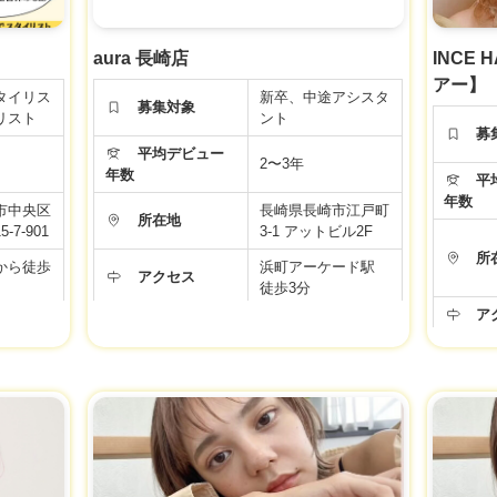
aura 長崎店
INCE
アー】
タイリス
新卒、中途アシスタ
募集対象
リスト
ント
募
平均デビュー
2〜3年
年数
平均
年数
市中央区
長崎県長崎市江戸町
所在地
7-901
3-1 アットビル2F
所
から徒歩
浜町アーケード駅
アクセス
徒歩3分
ア
 自由
10時〜19時（所定
勤務時間
勤務8時間）
勤
年間休日
110日
名40％
年
15％）
給与
18.5万円～20.5万円
備
福利厚生
社会保険完備
給
ります。
労働条件などの内容が最新ではない場合があります。