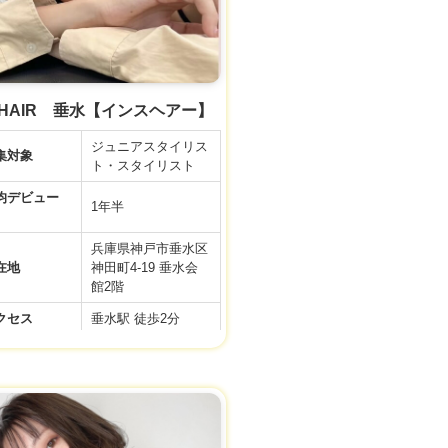
社会保険完備(健康
利厚生
保険、厚生年金、雇
用保険、労災保険)
件などの内容が最新ではない場合があります。
接時、事業者様に改めてご確認ください。
 HAIR 垂水【インスヘアー】
ジュニアスタイリス
集対象
ト・スタイリスト
デビュー
1年半
兵庫県神戸市垂水区
在地
神田町4-19 垂水会
館2階
クセス
垂水駅 徒歩2分
フレックスタイム
務時間
制 標準労働時間
間休日
105日
22.3万円～30万円 +
与