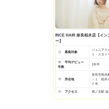
社会保険完
福利厚生
保険、厚生
用保険、労
労働条件などの内容が最新ではない場合があ
面接時、事業者様に改めてご確認くださ
INCE HAIR 奈良柏木店【イ
ー】
ジュニアス
募集対象
ト・スタイ
平均デビュー
1年半
年数
奈良市柏木
所在地
－１ 柏木
Ｆ号
アクセス
西ノ京駅 徒
フレックス
勤務時間
制 標準労