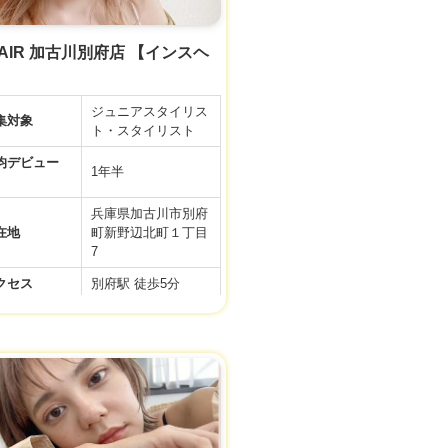
 HAIR 加古川別府店 【インスヘ
ジュニアスタイリス
集対象
ト・スタイリスト
デビュー
1年半
兵庫県加古川市別府
在地
町新野辺北町１丁目
7
クセス
別府駅 徒歩5分
フレックスタイム
務時間
制 標準労働時間
間休日
105日
22.3万円～30万円 +
与
歩合