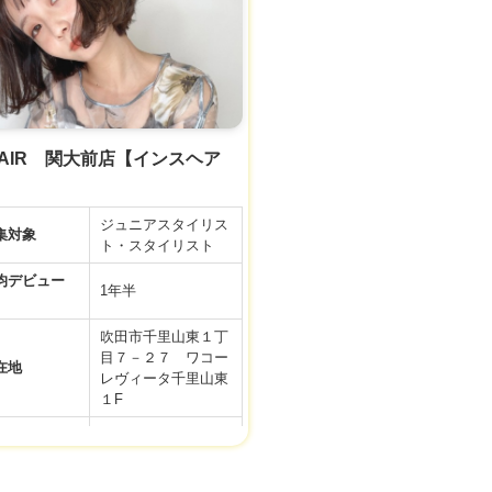
歩合
社会保険完備(健康
利厚生
保険、厚生年金、雇
用保険、労災保険)
件などの内容が最新ではない場合があります。
接時、事業者様に改めてご確認ください。
 HAIR 関大前店【インスヘア
ジュニアスタイリス
集対象
ト・スタイリスト
デビュー
1年半
吹田市千里山東１丁
目７－２７ ワコー
在地
レヴィータ千里山東
１F
クセス
関大前駅 徒歩３分
フレックスタイム
務時間
制 標準労働時間