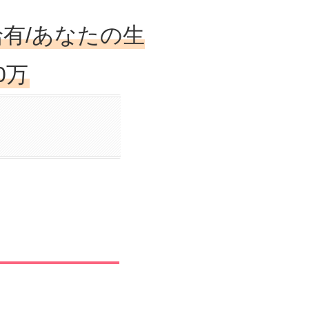
給有/あなたの生
0万