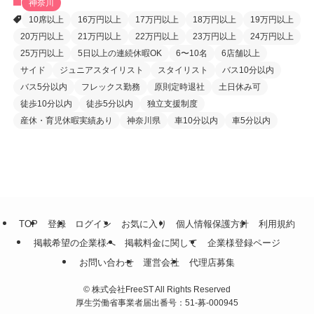
神奈川
10席以上
16万円以上
17万円以上
18万円以上
19万円以上
20万円以上
21万円以上
22万円以上
23万円以上
24万円以上
25万円以上
5日以上の連続休暇OK
6〜10名
6店舗以上
サイド
ジュニアスタイリスト
スタイリスト
バス10分以内
バス5分以内
フレックス勤務
原則定時退社
土日休み可
徒歩10分以内
徒歩5分以内
独立支援制度
産休・育児休暇実績あり
神奈川県
車10分以内
車5分以内
TOP
登録
ログイン
お気に入り
個人情報保護方針
利用規約
掲載希望の企業様へ
掲載料金に関して
企業様登録ページ
お問い合わせ
運営会社
代理店募集
©
株式会社FreeST All Rights Reserved
厚生労働省事業者届出番号：51-募-000945