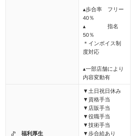
▴歩合率 フリー
40％
▴ 指名
50％
＊インボイス制
度対応
▴一部店舗により
内容変動有
▼土日祝日休み
▼資格手当
▼店販手当
▼役職手当
▼技術手当
福利厚生
▼歩合給あり