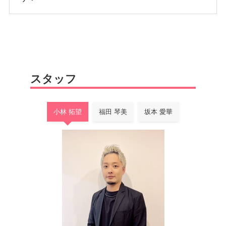
スタッフ
小林 拓望
福田 琴美
坂本 愛華