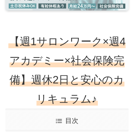
【週1サロンワーク×週4
アカデミー×社会保険完
備】週休2日と安心のカ
リキュラム♪
目次