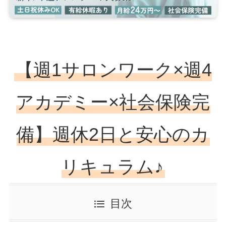
【週1サロンワーク×週4
アカデミー×社会保険完
備】週休2日と安心のカ
リキュラム♪
目次