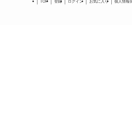
TOP
登録
ログイン
お気に入り
個人情報