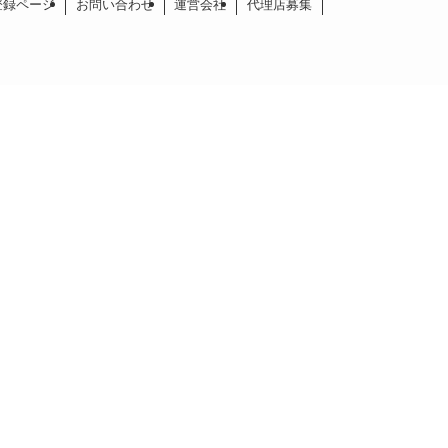
登録ページ
お問い合わせ
運営会社
代理店募集