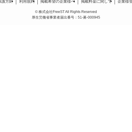
保護方針
利用規約
掲載希望の企業様へ
掲載料金に関して
企業様
©
株式会社FreeST All Rights Reserved
厚生労働省事業者届出番号：51-募-000945