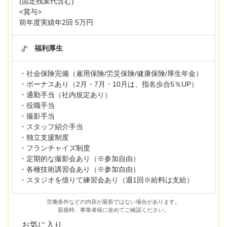
(固定残業代含む)
<賞与>
前年度実績年2回 5万円
福利厚生
・社会保険完備（雇用保険/労災保険/健康保険/厚生年金）
・ボーナスあり（2月・7月・10月は、指名歩合5％UP）
・通勤手当（社内規定あり）
・役職手当
・撮影手当
・スタッフ紹介手当
・独立支援制度
・フランチャイズ制度
・定期的な撮影会あり（※参加自由）
・各種技術講習会あり（※参加自由）
・スタジオを借りて練習会あり（週1回※給料は支給）
労働条件などの内容が最新ではない場合があります。
面接時、事業者様に改めてご確認ください。
お気に入り