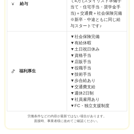
て4万 (スタイリスト準備手
給与
当て・住宅手当・奨学金手
当)＋交通費＋社会保険完備
※新卒・中途ともに同じ給
与スタートです♪
▼社会保険完備
▼有給休暇
▼土日祝日休み
▼資格手当
▼店販手当
▼役職手当
福利厚生
▼技術手当
▼歩合給あり
▼交通費支給
▼週休2日制
▼社員雇用あり
▼FC・独立支援制度
労働条件などの内容が最新ではない場合があります。
面接時、事業者様に改めてご確認ください。