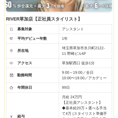
RIVER草加店【正社員スタイリスト】
募集対象
アシスタント
平均デビュー年数
1年
埼玉県草加市氷川町2122-
所在地
11 野崎ビル6F
アクセス
草加駅西口 徒歩1分
9:00～19:00／全日
勤務時間
10:00〜19:00／アカデミー
年間休日
99日
月給 24万円
【正社員アシスタント】
◆基本給20万＋選べる手当
て4万 (スタイリスト準備手
給与