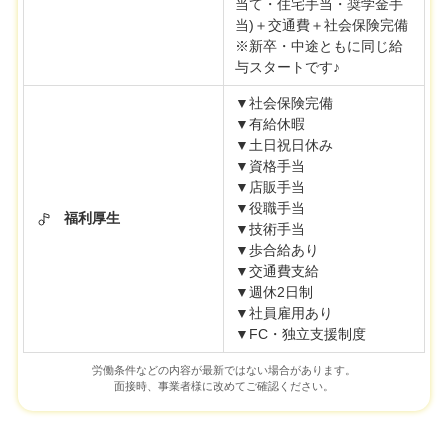
当て・住宅手当・奨学金手
当)＋交通費＋社会保険完備
※新卒・中途ともに同じ給
与スタートです♪
▼社会保険完備
▼有給休暇
▼土日祝日休み
▼資格手当
▼店販手当
▼役職手当
福利厚生
▼技術手当
▼歩合給あり
▼交通費支給
▼週休2日制
▼社員雇用あり
▼FC・独立支援制度
労働条件などの内容が最新ではない場合があります。
面接時、事業者様に改めてご確認ください。