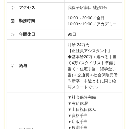
アクセス
我孫子駅南口 徒歩1分
10:00～20:00／全日
勤務時間
10:00〜19:00／アカデミー
年間休日
99日
月給 24万円
【正社員アシスタント】
◆基本給20万＋選べる手当
て4万 (スタイリスト準備手
給与
当て・住宅手当・奨学金手
当)＋交通費＋社会保険完備
※新卒・中途ともに同じ給
与スタートです♪
▼社会保険完備
▼有給休暇
▼土日祝日休み
▼資格手当
▼店販手当
▼役職手当