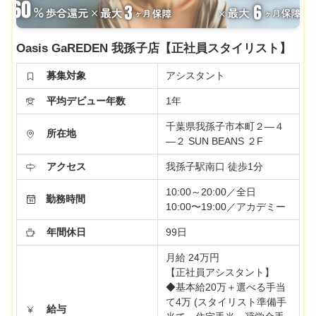
Oasis GaREDEN 我孫子店【正社員スタイリスト】
募集対象
アシスタント
平均デビュー年数
1年
千葉県我孫子市本町２―４
所在地
―２ SUN BEANS ２F
アクセス
我孫子駅南口 徒歩1分
10:00～20:00／全日
勤務時間
10:00〜19:00／アカデミー
年間休日
99日
月給 24万円
【正社員アシスタント】
◆基本給20万＋選べる手当
て4万 (スタイリスト準備手
給与