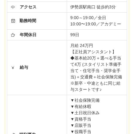
アクセス
伊勢原駅南口 徒歩約3分
9:00～19:00／全日
勤務時間
10:00〜19:00／アカデミー
年間休日
99日
月給 24万円
【正社員アシスタント】
◆基本給20万＋選べる手当
て4万 (スタイリスト準備手
給与
当て・住宅手当・奨学金手
当)＋交通費＋社会保険完備
※新卒・中途ともに同じ給
与スタートです♪
▼社会保険完備
▼有給休暇
▼土日祝日休み
▼資格手当
▼店販手当
▼役職手当