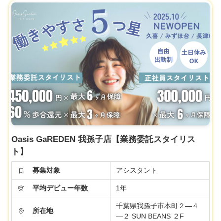
Oasis GaREDEN 我孫子店【業務委託スタイリス
ト】
募集対象
アシスタント
平均デビュー年数
1年
千葉県我孫子市本町２―４
所在地
―２ SUN BEANS ２F