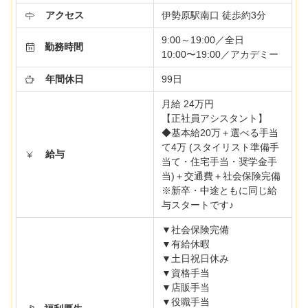
アクセス
伊勢原駅南口 徒歩約3分
9:00～19:00／全日
勤務時間
10:00〜19:00／アカデミー
年間休日
99日
月給 24万円
【正社員アシスタント】
◆基本給20万＋選べる手当
て4万 (スタイリスト準備手
給与
当て・住宅手当・奨学金手
当)＋交通費＋社会保険完備
※新卒・中途ともに同じ給
与スタートです♪
▼社会保険完備
▼有給休暇
▼土日祝日休み
▼資格手当
▼店販手当
▼役職手当