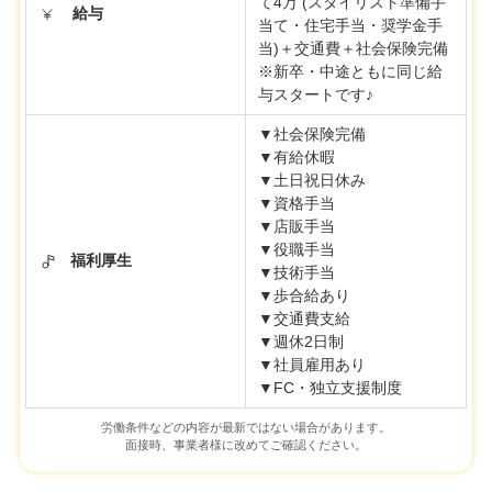
て4万 (スタイリスト準備手
給与
当て・住宅手当・奨学金手
当)＋交通費＋社会保険完備
※新卒・中途ともに同じ給
与スタートです♪
▼社会保険完備
▼有給休暇
▼土日祝日休み
▼資格手当
▼店販手当
▼役職手当
福利厚生
▼技術手当
▼歩合給あり
▼交通費支給
▼週休2日制
▼社員雇用あり
▼FC・独立支援制度
労働条件などの内容が最新ではない場合があります。
面接時、事業者様に改めてご確認ください。