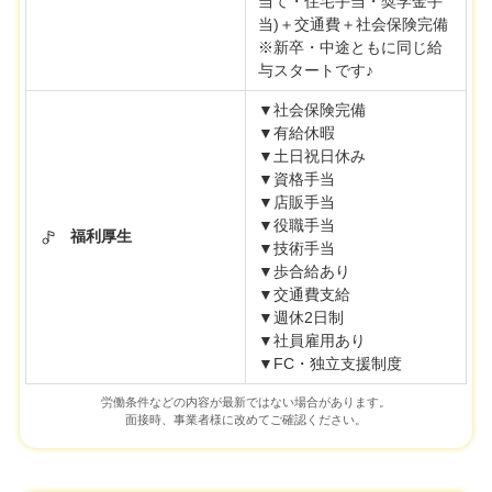
当て・住宅手当・奨学金手
当)＋交通費＋社会保険完備
※新卒・中途ともに同じ給
与スタートです♪
▼社会保険完備
▼有給休暇
▼土日祝日休み
▼資格手当
▼店販手当
▼役職手当
福利厚生
▼技術手当
▼歩合給あり
▼交通費支給
▼週休2日制
▼社員雇用あり
▼FC・独立支援制度
労働条件などの内容が最新ではない場合があります。
面接時、事業者様に改めてご確認ください。