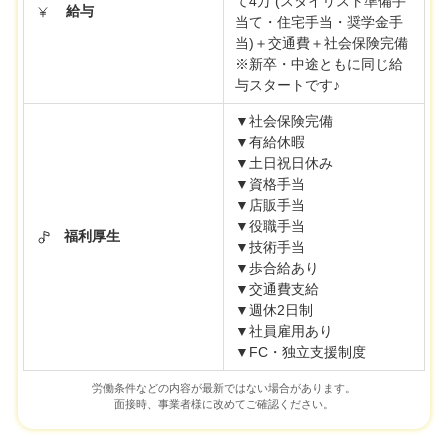
て4万 (スタイリスト準備手
給与
当て・住宅手当・奨学金手
当)＋交通費＋社会保険完備
※新卒・中途ともに同じ給
与スタートです♪
▼社会保険完備
▼有給休暇
▼土日祝日休み
▼資格手当
▼店販手当
▼役職手当
福利厚生
▼技術手当
▼歩合給あり
▼交通費支給
▼週休2日制
▼社員雇用あり
▼FC・独立支援制度
労働条件などの内容が最新ではない場合があります。
面接時、事業者様に改めてご確認ください。