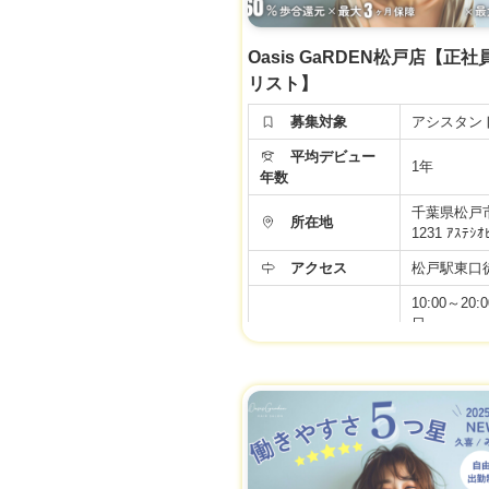
Oasis GaRDEN松戸店【正
リスト】
募集対象
アシスタン
平均デビュー
1年
年数
千葉県松戸
所在地
1231 ｱｽﾃｼｵ
アクセス
松戸駅東口徒
10:00～20:
日
勤務時間
10:00〜19
デミー
年間休日
99日
月給 24万円
【正社員ア
ト】