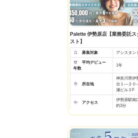
◆基本給20
る手当て4万
イリスト準
給与
て・住宅手
金手当)＋
社会保険完
Palette 伊勢原店【業務委託
※新卒・中
スト】
同じ給与ス
す♪
募集対象
アシスタン
▼社会保険
平均デビュー
▼有給休暇
1年
年数
▼土日祝日
▼資格手当
神奈川県伊
▼店販手当
所在地
台１―２０
▼役職手当
瀬ビル２F
福利厚生
▼技術手当
伊勢原駅南
▼歩合給あ
アクセス
約3分
▼交通費支
▼週休2日
9:00～19:
▼社員雇用
勤務時間
10:00〜19
▼FC・独
デミー
度
年間休日
99日