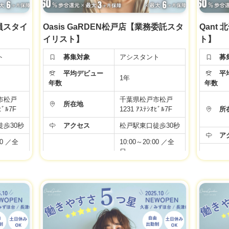
社員スタイ
Oasis GaRDEN松戸店【業務委託スタ
Qant
イリスト】
ト】
ト
募集対象
アシスタント
募
平均デビュー
平均
1年
年数
年数
市松戸
千葉県松戸市松戸
所在地
ﾋﾞﾙ7F
1231 ｱｽﾃｼｵﾋﾞﾙ7F
所
歩30秒
アクセス
松戸駅東口徒歩30秒
ア
00 ／全
10:00～20:00 ／全
日
勤務時間
:00／アカ
10:00〜19:00／アカ
デミー
勤
年間休日
99日
月給 24万円
年
シスタン
【正社員アシスタン
ト】