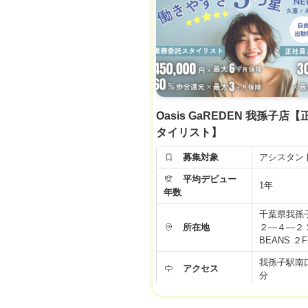
労働条件などの内容が最新ではない場合があ
面接時、事業者様に改めてご確認くださ
月給 24万円
【正社員ア
ト】
◆基本給20
る手当て4万
イリスト準
給与
て・住宅手
金手当)＋
Oasis GaREDEN 我孫子店
社会保険完
タイリスト】
※新卒・中
同じ給与ス
募集対象
アシスタン
す♪
平均デビュー
▼社会保険
1年
年数
▼有給休暇
▼土日祝日
千葉県我孫
▼資格手当
所在地
２―４―２ 
▼店販手当
BEANS ２F
▼役職手当
我孫子駅南口
福利厚生
▼技術手当
アクセス
分
▼歩合給あ
▼交通費支
10:00～20
▼週休2日