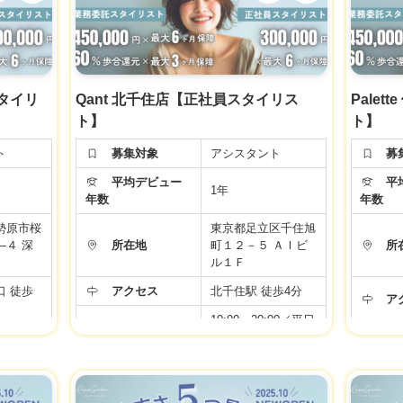
万＋選べ
◆基本給20万＋選べ
 (スタ
る手当て4万 (スタ
備手当
イリスト準備手当
給与
当・奨学
て・住宅手当・奨学
交通費＋
金手当)＋交通費＋
給
備
社会保険完備
スタイリ
Qant 北千住店【正社員スタイリス
Pale
途ともに
※新卒・中途ともに
ト】
ト】
タートで
同じ給与スタートで
す♪
ト
募集対象
アシスタント
募
完備
▼社会保険完備
平均デビュー
平均
▼有給休暇
1年
年数
年数
休み
▼土日祝日休み
▼資格手当
勢原市桜
東京都足立区千住旭
▼店販手当
―４ 深
所在地
町１２－５ ＡＩビ
所
▼役職手当
ル１Ｆ
福利厚生
▼技術手当
口 徒歩
アクセス
北千住駅 徒歩4分
り
▼歩合給あり
ア
給
▼交通費支給
福
10:00～20:00／平日
制
▼週休2日制
00／全日
9:00～19:00／土日
あり
▼社員雇用あり
:00／アカ
勤務時間
祝
勤
立支援制
▼FC・独立支援制
10:00〜19:00／アカ
度
デミー
年