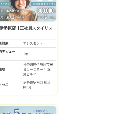
【正社員アシスタン
ト】
◆基本給20万＋選べ
る手当て4万 (スタ
イリスト準備手当
与
て・住宅手当・奨学
tte 伊勢原店【正社員スタイリス
金手当)＋交通費＋
社会保険完備
※新卒・中途ともに
集対象
アシスタント
同じ給与スタートで
す♪
デビュー
1年
▼社会保険完備
▼有給休暇
神奈川県伊勢原市桜
▼土日祝日休み
在地
台１―２０―４ 深
▼資格手当
瀬ビル２F
▼店販手当
伊勢原駅南口 徒歩
▼役職手当
クセス
約3分
利厚生
▼技術手当
▼歩合給あり
9:00～19:00／全日
▼交通費支給
務時間
10:00〜19:00／アカ
▼週休2日制
デミー
▼社員雇用あり
▼FC・独立支援制
間休日
99日