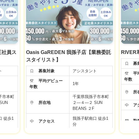
ります。
労働条件などの内容が最新ではない場合があります。
年間休日
99日
い。
面接時、事業者様に改めてご確認ください。
労働条
シスタン
月給 24万円
面
【正社員アシスタン
万＋選べ
ト】
 (スタ
◆基本給20万＋選べ
備手当
る手当て4万 (スタ
給
当・奨学
イリスト準備手当
給与
交通費＋
て・住宅手当・奨学
【正社員ス
Oasis GaREDEN 我孫子店【業務委託
RIVE
備
金手当)＋交通費＋
スタイリスト】
途ともに
社会保険完備
募
タートで
※新卒・中途ともに
ト
募集対象
アシスタント
平均
同じ給与スタートで
年数
す♪
平均デビュー
完備
1年
年数
▼社会保険完備
所
休み
▼有給休暇
子市本町
千葉県我孫子市本町
▼土日祝日休み
SUN
所在地
２―４―２ SUN
ア
▼資格手当
BEANS ２F
▼店販手当
 徒歩1
我孫子駅南口 徒歩1
▼役職手当
福
勤
アクセス
分
り
福利厚生
▼技術手当
給
▼歩合給あり
:00／全日
10:00～20:00／全日
制
▼交通費支給
年