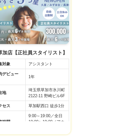
度
月給 24万円
件などの内容が最新ではない場合があります。
【正社員アシスタン
接時、事業者様に改めてご確認ください。
ト】
◆基本給20万＋選べ
る手当て4万 (スタ
イリスト準備手当
与
て・住宅手当・奨学
金手当)＋交通費＋
R草加店【正社員スタイリスト】
社会保険完備
※新卒・中途ともに
集対象
アシスタント
同じ給与スタートで
デビュー
す♪
1年
▼社会保険完備
埼玉県草加市氷川町
▼有給休暇
在地
2122-11 野崎ビル6F
▼土日祝日休み
▼資格手当
クセス
草加駅西口 徒歩1分
▼店販手当
▼役職手当
9:00～19:00／全日
利厚生
▼技術手当
務時間
10:00〜19:00／アカ
▼歩合給あり
デミー
▼交通費支給
▼週休2日制
間休日
99日