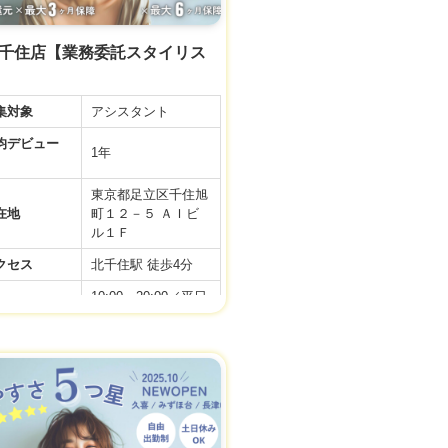
 北千住店【業務委託スタイリス
集対象
アシスタント
デビュー
1年
東京都足立区千住旭
在地
町１２－５ ＡＩビ
ル１Ｆ
クセス
北千住駅 徒歩4分
10:00～20:00／平日
9:00～19:00／土日
務時間
祝
10:00〜19:00／アカ
デミー
間休日
99日
月給 24万円