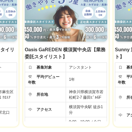
ります。
【正社員アシスタン
度
い。
労働条
ト】
年
面
労働条件などの内容が最新ではない場合があります。
シスタン
◆基本給20万＋選べ
面接時、事業者様に改めてご確認ください。
る手当て4万 (スタ
万＋選べ
イリスト準備手当
給与
 (スタ
て・住宅手当・奨学
備手当
金手当)＋交通費＋
当・奨学
社会保険完備
交通費＋
※新卒・中途ともに
スタイリ
Oasis GaREDEN 横須賀中央店【業務
Sunn
給
備
同じ給与スタートで
委託スタイリスト】
ト】
途ともに
す♪
タートで
ト
募集対象
アシスタント
募
▼社会保険完備
▼有給休暇
平均デビュー
平均
完備
▼土日祝日休み
1年
年数
年数
▼資格手当
休み
▼店販手当
市麻生区
神奈川県横須賀市若
所在地
▼役職手当
 ｸﾛｽｱ
松町2-7 藤田ﾋﾞﾙ6F
所
福利厚生
▼技術手当
横須賀中央駅 徒歩1
▼歩合給あり
アクセス
駅北口
分
▼交通費支給
ア
り
▼週休2日制
9:00～19:00／全日
給
▼社員雇用あり
福
00／全日
勤務時間
10:00〜19:00／アカ
制
▼FC・独立支援制