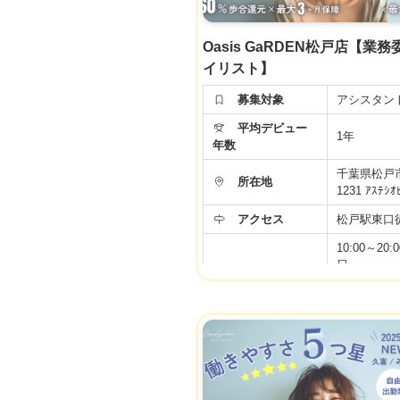
Oasis GaRDEN松戸店【業
イリスト】
募集対象
アシスタン
平均デビュー
1年
年数
千葉県松戸
所在地
1231 ｱｽﾃｼｵ
アクセス
松戸駅東口徒
10:00～20:
日
勤務時間
10:00〜19
デミー
年間休日
99日
月給 24万円
【正社員ア
ト】