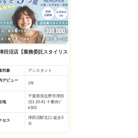
デミー
件などの内容が最新ではない場合があります。
間休日
99日
接時、事業者様に改めてご確認ください。
月給 24万円
【正社員アシスタン
ト】
◆基本給20万＋選べ
る手当て4万 (スタ
イリスト準備手当
y 津田沼店【業務委託スタイリス
与
て・住宅手当・奨学
金手当)＋交通費＋
社会保険完備
集対象
アシスタント
※新卒・中途ともに
同じ給与スタートで
デビュー
1年
す♪
▼社会保険完備
千葉県習志野市津田
▼有給休暇
在地
沼1-10-41 十番街ﾋﾞ
▼土日祝日休み
ﾙ303
▼資格手当
津田沼駅北口 徒歩3
▼店販手当
クセス
分
▼役職手当
利厚生
▼技術手当
10:00～20:00／平日
▼歩合給あり