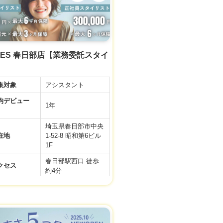
ト】
◆基本給20万＋選べ
る手当て4万 (スタ
イリスト準備手当
与
て・住宅手当・奨学
金手当)＋交通費＋
LES 春日部店【業務委託スタイ
社会保険完備
】
※新卒・中途ともに
同じ給与スタートで
集対象
アシスタント
す♪
デビュー
▼社会保険完備
1年
▼有給休暇
▼土日祝日休み
埼玉県春日部市中央
▼資格手当
在地
1-52-8 昭和第6ビル
▼店販手当
1F
▼役職手当
春日部駅西口 徒歩
利厚生
▼技術手当
クセス
約4分
▼歩合給あり
▼交通費支給
10:00～20:00／平日
▼週休2日制
9:00～19:00／土日
▼社員雇用あり
務時間
祝
▼FC・独立支援制
10:00〜19:00／アカ
度