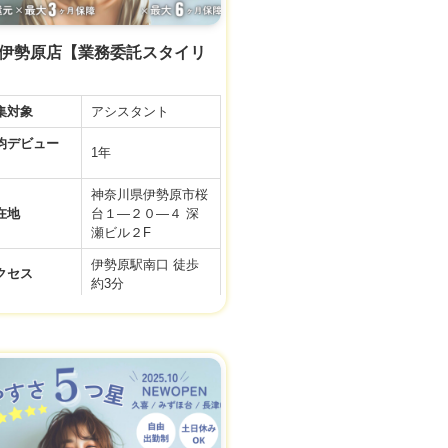
tte 伊勢原店【業務委託スタイリ
集対象
アシスタント
デビュー
1年
神奈川県伊勢原市桜
在地
台１―２０―４ 深
瀬ビル２F
伊勢原駅南口 徒歩
クセス
約3分
9:00～19:00／全日
務時間
10:00〜19:00／アカ
デミー
間休日
99日
月給 24万円
【正社員アシスタン