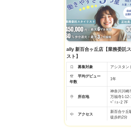
労働条件などの内容が最新ではない場合があ
面接時、事業者様に改めてご確認くださ
月給 24万円
【正社員ア
ト】
◆基本給20
る手当て4万
イリスト準
給与
て・住宅手
金手当)＋
ally 新百合ヶ丘店【業務委託
社会保険完
スト】
※新卒・中
同じ給与ス
募集対象
アシスタン
す♪
平均デビュー
▼社会保険
1年
年数
▼有給休暇
▼土日祝日
神奈川川崎
▼資格手当
所在地
万福寺1-12-1
▼店販手当
ﾍﾞﾆｭｰ2 7F
▼役職手当
新百合ケ丘
福利厚生
▼技術手当
アクセス
徒歩約2分
▼歩合給あ
▼交通費支
9:00～19:
▼週休2日