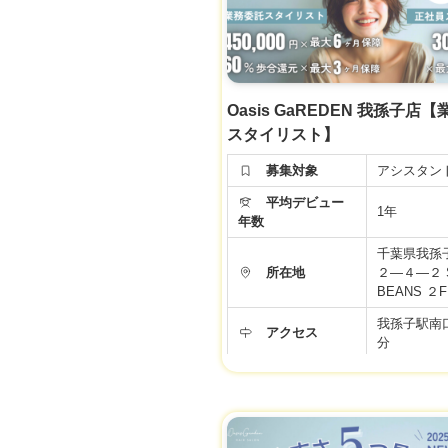
◆基本給20
る手当て4万
イリスト準
給与
て・住宅手
金手当)＋
社会保険完
Oasis GaREDEN 我孫子店
※新卒・中
スタイリスト】
同じ給与ス
す♪
募集対象
アシスタン
▼社会保険
平均デビュー
▼有給休暇
1年
年数
▼土日祝日
▼資格手当
千葉県我孫
▼店販手当
所在地
２―４―２ 
▼役職手当
BEANS ２F
福利厚生
▼技術手当
我孫子駅南口
▼歩合給あ
アクセス
分
▼交通費支
▼週休2日
10:00～20
▼社員雇用
勤務時間
10:00〜19
▼FC・独
デミー
度
年間休日
99日