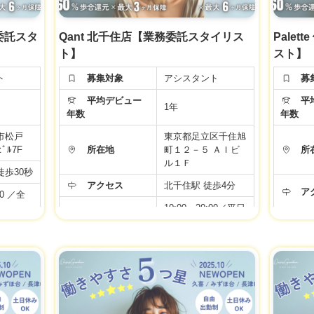
務委託スタ
Qant 北千住店【業務委託スタイリス
Pale
ト】
スト】
ト
募集対象
アシスタント
募
平均デビュー
平均
1年
年数
年数
市松戸
東京都足立区千住旭
ﾋﾞﾙ7F
所在地
町１２－５ ＡＩビ
所
ル１Ｆ
歩30秒
アクセス
北千住駅 徒歩4分
ア
00 ／全
10:00～20:00／平日
:00／アカ
9:00～19:00／土日
勤務時間
祝
勤
10:00〜19:00／アカ
デミー
年
年間休日
99日
シスタン
月給 24万円