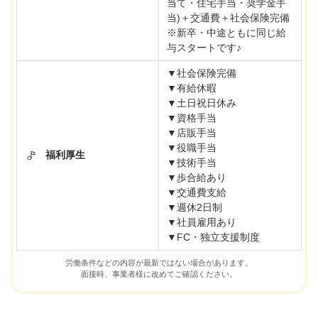
当て・住宅手当・奨学金手
当)＋交通費＋社会保険完備
※新卒・中途ともに同じ給
与スタートです♪
▼社会保険完備
▼有給休暇
▼土日祝日休み
▼資格手当
▼店販手当
▼役職手当
福利厚生
▼技術手当
▼歩合給あり
▼交通費支給
▼週休2日制
▼社員雇用あり
▼FC・独立支援制度
労働条件などの内容が最新ではない場合があります。
面接時、事業者様に改めてご確認ください。