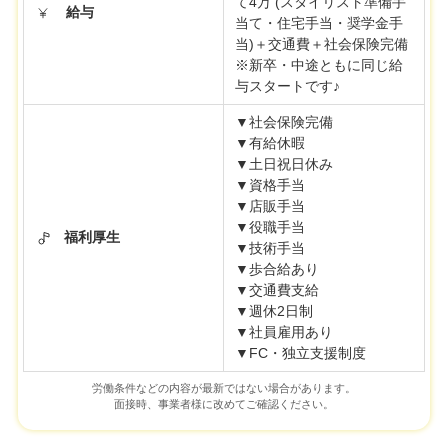
て4万 (スタイリスト準備手
給与
当て・住宅手当・奨学金手
当)＋交通費＋社会保険完備
※新卒・中途ともに同じ給
与スタートです♪
▼社会保険完備
▼有給休暇
▼土日祝日休み
▼資格手当
▼店販手当
▼役職手当
福利厚生
▼技術手当
▼歩合給あり
▼交通費支給
▼週休2日制
▼社員雇用あり
▼FC・独立支援制度
労働条件などの内容が最新ではない場合があります。
面接時、事業者様に改めてご確認ください。