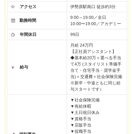
アクセス
伊勢原駅南口 徒歩約3分
9:00～19:00／全日
勤務時間
10:00〜19:00／アカデミー
年間休日
99日
月給 24万円
【正社員アシスタント】
◆基本給20万＋選べる手当
て4万 (スタイリスト準備手
給与
当て・住宅手当・奨学金手
当)＋交通費＋社会保険完備
※新卒・中途ともに同じ給
与スタートです♪
▼社会保険完備
▼有給休暇
▼土日祝日休み
▼資格手当
▼店販手当
▼役職手当