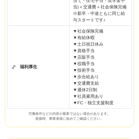
当て・住宅手当・奨学金手
当)＋交通費＋社会保険完備
※新卒・中途ともに同じ給
与スタートです♪
▼社会保険完備
▼有給休暇
▼土日祝日休み
▼資格手当
▼店販手当
▼役職手当
福利厚生
▼技術手当
▼歩合給あり
▼交通費支給
▼週休2日制
▼社員雇用あり
▼FC・独立支援制度
労働条件などの内容が最新ではない場合があります。
面接時、事業者様に改めてご確認ください。