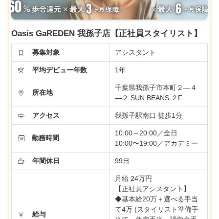
Oasis GaREDEN 我孫子店【正社員スタイリスト】
募集対象
アシスタント
平均デビュー年数
1年
千葉県我孫子市本町２―４
所在地
―２ SUN BEANS ２F
アクセス
我孫子駅南口 徒歩1分
10:00～20:00／全日
勤務時間
10:00〜19:00／アカデミー
年間休日
99日
月給 24万円
【正社員アシスタント】
◆基本給20万＋選べる手当
て4万 (スタイリスト準備手
給与