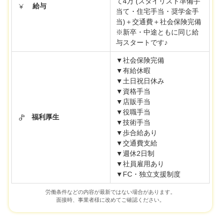
て4万 (スタイリスト準備手
給与
当て・住宅手当・奨学金手
当)＋交通費＋社会保険完備
※新卒・中途ともに同じ給
与スタートです♪
▼社会保険完備
▼有給休暇
▼土日祝日休み
▼資格手当
▼店販手当
▼役職手当
福利厚生
▼技術手当
▼歩合給あり
▼交通費支給
▼週休2日制
▼社員雇用あり
▼FC・独立支援制度
労働条件などの内容が最新ではない場合があります。
面接時、事業者様に改めてご確認ください。