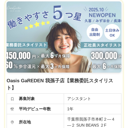
Oasis GaREDEN 我孫子店【業務委託スタイリス
ト】
募集対象
アシスタント
平均デビュー年数
1年
千葉県我孫子市本町２―４
所在地
―２ SUN BEANS ２F