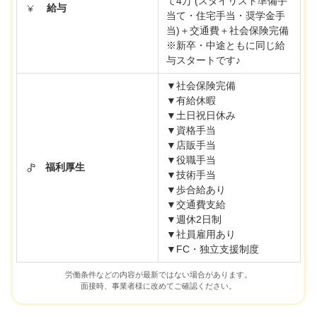
て4万 (スタイリスト準備手
給与
当て・住宅手当・奨学金手
当)＋交通費＋社会保険完備
※新卒・中途ともに同じ給
与スタートです♪
▼社会保険完備
▼有給休暇
▼土日祝日休み
▼資格手当
▼店販手当
▼役職手当
福利厚生
▼技術手当
▼歩合給あり
▼交通費支給
▼週休2日制
▼社員雇用あり
▼FC・独立支援制度
労働条件などの内容が最新ではない場合があります。
面接時、事業者様に改めてご確認ください。