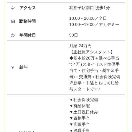
アクセス
我孫子駅南口 徒歩1分
10:00～20:00／全日
勤務時間
10:00〜19:00／アカデミー
年間休日
99日
月給 24万円
【正社員アシスタント】
◆基本給20万＋選べる手当
て4万 (スタイリスト準備手
給与
当て・住宅手当・奨学金手
当)＋交通費＋社会保険完備
※新卒・中途ともに同じ給
与スタートです♪
▼社会保険完備
▼有給休暇
▼土日祝日休み
▼資格手当
▼店販手当
▼役職手当