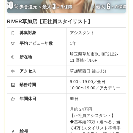
RIVER草加店【正社員スタイリスト】
募集対象
アシスタント
平均デビュー年数
1年
埼玉県草加市氷川町2122-
所在地
11 野崎ビル6F
アクセス
草加駅西口 徒歩1分
9:00～19:00／全日
勤務時間
10:00〜19:00／アカデミー
年間休日
99日
月給 24万円
【正社員アシスタント】
◆基本給20万＋選べる手当
て4万 (スタイリスト準備手
給与