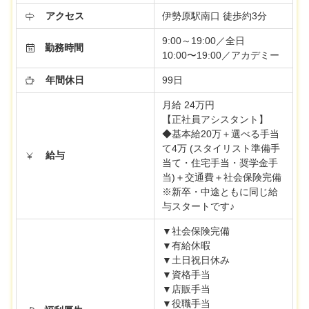
アクセス
伊勢原駅南口 徒歩約3分
9:00～19:00／全日
勤務時間
10:00〜19:00／アカデミー
年間休日
99日
月給 24万円
【正社員アシスタント】
◆基本給20万＋選べる手当
て4万 (スタイリスト準備手
給与
当て・住宅手当・奨学金手
当)＋交通費＋社会保険完備
※新卒・中途ともに同じ給
与スタートです♪
▼社会保険完備
▼有給休暇
▼土日祝日休み
▼資格手当
▼店販手当
▼役職手当