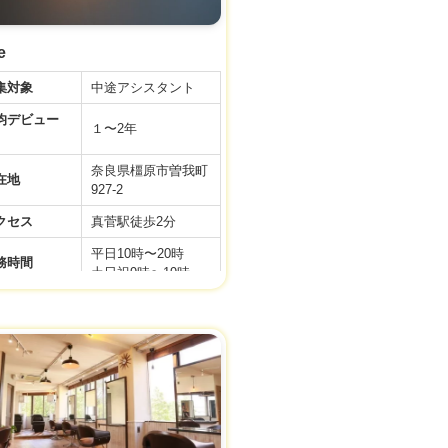
e
集対象
中途アシスタント
デビュー
１〜2年
奈良県橿原市曽我町
在地
927-2
クセス
真菅駅徒歩2分
平日10時〜20時
務時間
土日祝9時〜19時
間休日
110日
基本給22万〜＋歩合
与
給
利厚生
社会保険完備
件などの内容が最新ではない場合があります。
接時、事業者様に改めてご確認ください。