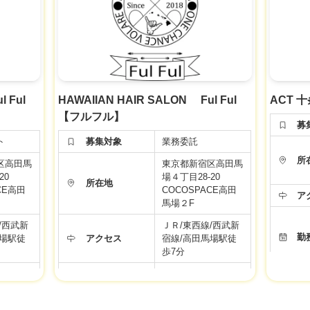
フリー:40%〜45%
給与
指名 :50%
補助制度
面貸し:60%
ります。
い。
業務委託のため対象
福利厚生
外
労働条件などの内容が最新ではない場合があります。
給
 Ful
HAWAIIAN HAIR SALON Ful Ful
ACT 
面接時、事業者様に改めてご確認ください。
【フルフル】
募
ト
募集対象
業務委託
所
区高田馬
東京都新宿区高田馬
-20
場４丁目28-20
所在地
CE高田
COCOSPACE高田
ア
馬場２F
/西武新
ＪＲ/東西線/西武新
勤
馬場駅徒
アクセス
宿線/高田馬場駅徒
福
歩7分
0時〜
シフト制。10時〜
実働8時
勤務時間
21時の中で実働8時
間