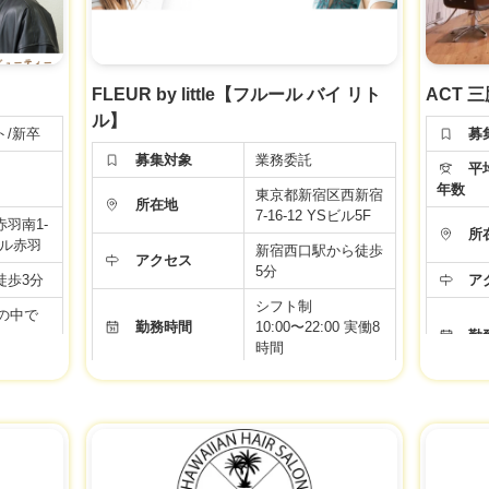
い。
面接時、事業者様に改めてご確認ください。
FLEUR by little【フルール バイ リト
ACT 
ル】
ト/新卒
募
募集対象
業務委託
平均
年数
東京都新宿区西新宿
所在地
7-16-12 YSビル5F
羽南1-
所
ール赤羽
新宿西口駅から徒歩
アクセス
5分
徒歩3分
ア
シフト制
時の中で
勤務時間
10:00〜22:00 実働8
勤
時間
日制
自由出勤制
長期休暇OK
年間休日
働き方はあなた次
第！
備
年
<完全歩合>
休暇