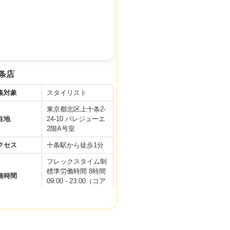
慶弔休暇
有給休暇（勤続6ヶ
月以上から10日付
与）
<月給>
204,930円～
与
<賞与>
十条店
前年度実績年2回 5
万円
集対象
スタイリスト
・社会保険完備（雇
東京都北区上十条2-
用保険/労災保険/健
在地
24-10 パレジューエ
康保険/厚生年金）
2階A号室
・通勤手当（社内規
定あり）
クセス
十条駅から徒歩1分
・役職手当
フレックスタイム制
・撮影手当
標準労働時間 8時間
・スタッフ紹介手当
務時間
09:00 - 23:00（コア
利厚生
・独立支援制度
タイムなし）／全日
・FC制度
・定期的な撮影会あ
105日 完全週休二
り（※参加自由）
日
・各種技術講習会あ
年末年始休暇