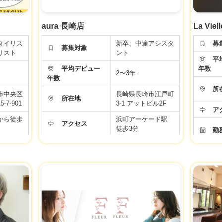
aura 長崎店
La Viell
タイリス
新卒、中途アシスタ
募
募集対象
リスト
ント
平均
平均デビュー
年数
2〜3年
年数
所
市中央区
長崎県長崎市江戸町
所在地
7-901
3-1 アットビル2F
ア
から徒歩
浜町アーケード駅
アクセス
徒歩3分
勤
 自由
10時〜19時（所定
勤務時間
年
勤務8時間）
年間休日
110日
給
名40％
15％）
給与
18.5万円～20.5万円
福
備
福利厚生
社会保険完備
労働条
面
ります。
労働条件などの内容が最新ではない場合があります。