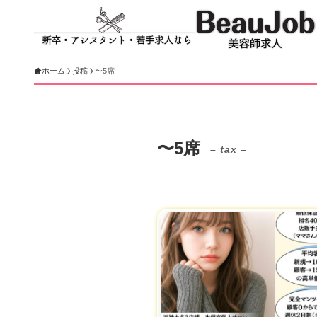
ホーム
投稿
〜5席
〜5席
– tax –