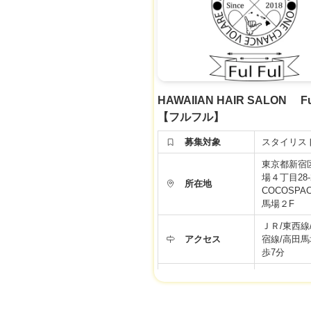
福利厚生
育児休暇
社宅・家賃
労働条件などの内容が最新ではない場合があ
面接時、事業者様に改めてご確認くださ
HAWAIIAN HAIR SALON Ful
【フルフル】
募集対象
スタイリス
東京都新宿
場４丁目28
所在地
COCOSPA
馬場２F
ＪＲ/東西線
アクセス
宿線/高田
歩7分
シフト制。1
勤務時間
21時の中で
間