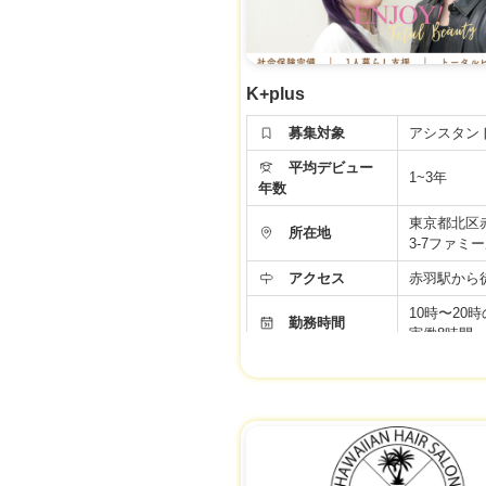
面接時、事業者様に改めてご確認くださ
K+plus
募集対象
アシスタン
平均デビュー
1~3年
年数
東京都北区赤
所在地
3-7ファミ
アクセス
赤羽駅から
10時〜20
勤務時間
実働8時間
完全週休2
年間休日
104日
給与
21万円
社会保険完
産前・産後