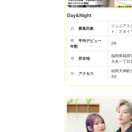
Day&Night
ジュニアス
募集対象
ト、スタイ
平均デビュー
2年
年数
福岡県福岡
所在地
大名一丁目15-
福岡天神駅
アクセス
3分
勤務時間
9時〜21時
年間休日
101日
25万円（指
給与
還元）（店販
福利厚生
社会保険完
労働条件などの内容が最新ではない場合があ