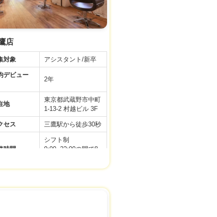
三鷹店
集対象
アシスタント/新卒
デビュー
2年
東京都武蔵野市中町
在地
1-13-2 村越ビル 3F
クセス
三鷹駅から徒歩30秒
シフト制
務時間
9:00~22:00の間で8
時間
105日 完全週休二
日
年末年始休暇
夏季休暇
間休日
冬季休暇