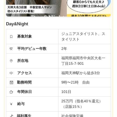
Day&Night
ジュニアスタイリスト、ス
募集対象
タイリスト
平均デビュー年数
2年
福岡県福岡市中央区大名一
所在地
丁目15-7-901
アクセス
福岡天神駅から徒歩3分
勤務時間
9時〜21時 自由
年間休日
101日
25万円（指名40％還元）
給与
（店販15％）
福利厚生
社会保険完備