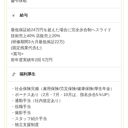
慶弔休暇
給与
最低保証給24万円を超えた場合に完全歩合制へスライド
技術売上40% 店販売上20%
(研修期間3カ月最低保証22万)
(固定残業代含む)
<賞与>
前年度実績年2回 5万円
福利厚生
・社会保険完備（雇用保険/労災保険/健康保険/厚生年金）
・ボーナスあり（2月・7月・10月は、指名歩合5％UP）
・通勤手当（社内規定あり）
・役職手当
・撮影手当
・スタッフ紹介手当
・独立支援制度