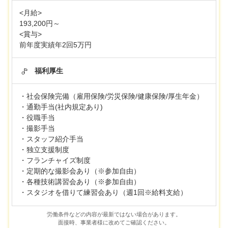
<月給>
193,200円～
<賞与>
前年度実績年2回5万円
福利厚生
・社会保険完備（雇用保険/労災保険/健康保険/厚生年金）
・通勤手当(社内規定あり)
・役職手当
・撮影手当
・スタッフ紹介手当
・独立支援制度
・フランチャイズ制度
・定期的な撮影会あり（※参加自由）
・各種技術講習会あり（※参加自由）
・スタジオを借りて練習会あり（週1回※給料支給）
労働条件などの内容が最新ではない場合があります。
面接時、事業者様に改めてご確認ください。