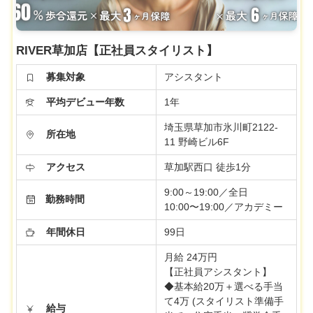
RIVER草加店【正社員スタイリスト】
募集対象
アシスタント
平均デビュー年数
1年
埼玉県草加市氷川町2122-
所在地
11 野崎ビル6F
アクセス
草加駅西口 徒歩1分
9:00～19:00／全日
勤務時間
10:00〜19:00／アカデミー
年間休日
99日
月給 24万円
【正社員アシスタント】
◆基本給20万＋選べる手当
て4万 (スタイリスト準備手
給与