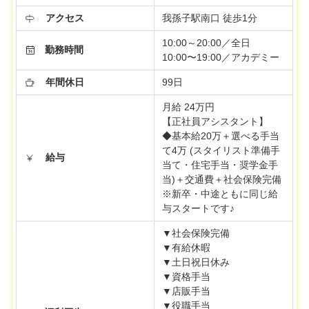
アクセス
我孫子駅南口 徒歩1分
10:00～20:00／全日
勤務時間
10:00〜19:00／アカデミー
年間休日
99日
月給 24万円
【正社員アシスタント】
◆基本給20万＋選べる手当
て4万 (スタイリスト準備手
給与
当て・住宅手当・奨学金手
当)＋交通費＋社会保険完備
※新卒・中途ともに同じ給
与スタートです♪
▼社会保険完備
▼有給休暇
▼土日祝日休み
▼資格手当
▼店販手当
▼役職手当