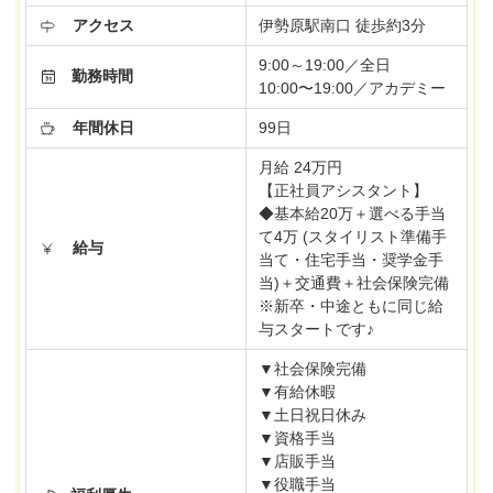
アクセス
伊勢原駅南口 徒歩約3分
9:00～19:00／全日
勤務時間
10:00〜19:00／アカデミー
年間休日
99日
月給 24万円
【正社員アシスタント】
◆基本給20万＋選べる手当
て4万 (スタイリスト準備手
給与
当て・住宅手当・奨学金手
当)＋交通費＋社会保険完備
※新卒・中途ともに同じ給
与スタートです♪
▼社会保険完備
▼有給休暇
▼土日祝日休み
▼資格手当
▼店販手当
▼役職手当