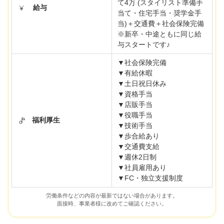
て4万 (スタイリスト準備手
給与
当て・住宅手当・奨学金手
当)＋交通費＋社会保険完備
※新卒・中途ともに同じ給
与スタートです♪
▼社会保険完備
▼有給休暇
▼土日祝日休み
▼資格手当
▼店販手当
▼役職手当
福利厚生
▼技術手当
▼歩合給あり
▼交通費支給
▼週休2日制
▼社員雇用あり
▼FC・独立支援制度
労働条件などの内容が最新ではない場合があります。
面接時、事業者様に改めてご確認ください。