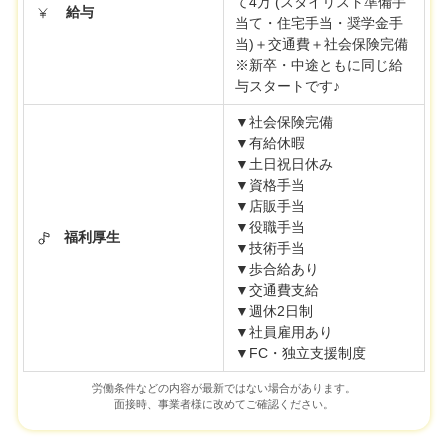
て4万 (スタイリスト準備手
給与
当て・住宅手当・奨学金手
当)＋交通費＋社会保険完備
※新卒・中途ともに同じ給
与スタートです♪
▼社会保険完備
▼有給休暇
▼土日祝日休み
▼資格手当
▼店販手当
▼役職手当
福利厚生
▼技術手当
▼歩合給あり
▼交通費支給
▼週休2日制
▼社員雇用あり
▼FC・独立支援制度
労働条件などの内容が最新ではない場合があります。
面接時、事業者様に改めてご確認ください。