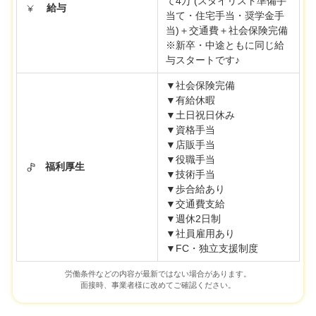
て4万 (スタイリスト準備手
給与
当て・住宅手当・奨学金手
当)＋交通費＋社会保険完備
※新卒・中途ともに同じ給
与スタートです♪
▼社会保険完備
▼有給休暇
▼土日祝日休み
▼資格手当
▼店販手当
▼役職手当
福利厚生
▼技術手当
▼歩合給あり
▼交通費支給
▼週休2日制
▼社員雇用あり
▼FC・独立支援制度
労働条件などの内容が最新ではない場合があります。
面接時、事業者様に改めてご確認ください。