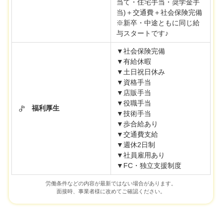
当て・住宅手当・奨学金手
当)＋交通費＋社会保険完備
※新卒・中途ともに同じ給
与スタートです♪
▼社会保険完備
▼有給休暇
▼土日祝日休み
▼資格手当
▼店販手当
▼役職手当
福利厚生
▼技術手当
▼歩合給あり
▼交通費支給
▼週休2日制
▼社員雇用あり
▼FC・独立支援制度
労働条件などの内容が最新ではない場合があります。
面接時、事業者様に改めてご確認ください。