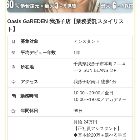
Oasis GaREDEN 我孫子店【業務委託スタイリス
ト】
募集対象
アシスタント
平均デビュー年数
1年
千葉県我孫子市本町２―４
所在地
―２ SUN BEANS ２F
アクセス
我孫子駅南口 徒歩1分
10:00～20:00／全日
勤務時間
10:00〜19:00／アカデミー
年間休日
99日
月給 24万円
【正社員アシスタント】
◆基本給20万＋選べる手当