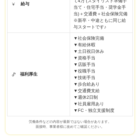
て4万 (スタイリスト準備手
給与
当て・住宅手当・奨学金手
当)＋交通費＋社会保険完備
※新卒・中途ともに同じ給
与スタートです♪
▼社会保険完備
▼有給休暇
▼土日祝日休み
▼資格手当
▼店販手当
▼役職手当
福利厚生
▼技術手当
▼歩合給あり
▼交通費支給
▼週休2日制
▼社員雇用あり
▼FC・独立支援制度
労働条件などの内容が最新ではない場合があります。
面接時、事業者様に改めてご確認ください。