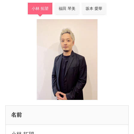
小林 拓望
福田 琴美
坂本 愛華
名前