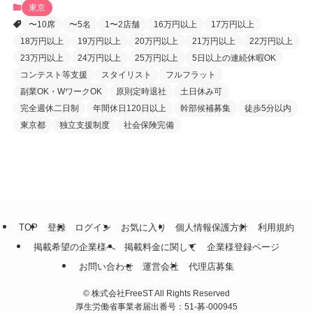
東京
〜10席
〜5名
1〜2店舗
16万円以上
17万円以上
18万円以上
19万円以上
20万円以上
21万円以上
22万円以上
23万円以上
24万円以上
25万円以上
5日以上の連続休暇OK
コンテスト等支援
スタイリスト
フルフラット
副業OK・WワークOK
原則定時退社
土日休み可
完全週休二日制
年間休日120日以上
幹部候補募集
徒歩5分以内
東京都
独立支援制度
社会保険完備
TOP
登録
ログイン
お気に入り
個人情報保護方針
利用規約
掲載希望の企業様へ
掲載料金に関して
企業様登録ページ
お問い合わせ
運営会社
代理店募集
©
株式会社FreeST All Rights Reserved
厚生労働省事業者届出番号：51-募-000945