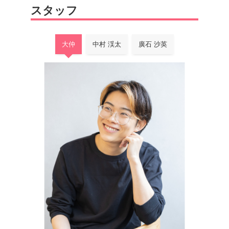
スタッフ
大仲
中村 渓太
廣石 沙英