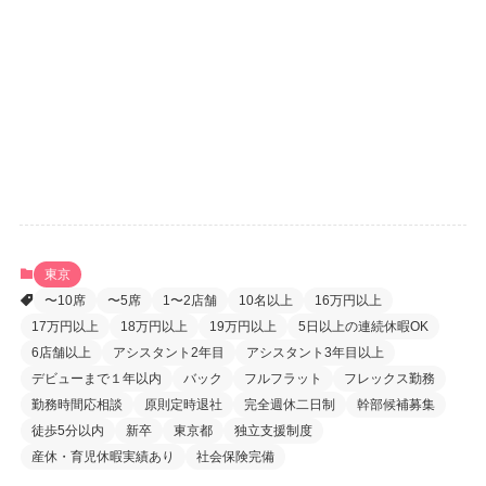
ログイン状態を保存する
登録
パスワードをお忘れですか ?
東京
〜10席
〜5席
1〜2店舗
10名以上
16万円以上
17万円以上
18万円以上
19万円以上
5日以上の連続休暇OK
6店舗以上
アシスタント2年目
アシスタント3年目以上
デビューまで１年以内
バック
フルフラット
フレックス勤務
勤務時間応相談
原則定時退社
完全週休二日制
幹部候補募集
徒歩5分以内
新卒
東京都
独立支援制度
産休・育児休暇実績あり
社会保険完備